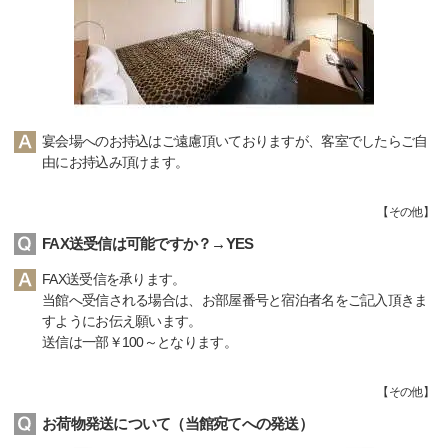
宴会場へのお持込はご遠慮頂いておりますが、客室でしたらご自
由にお持込み頂けます。
【
その他
】
FAX送受信は可能ですか？→YES
FAX送受信を承ります。
当館へ受信される場合は、お部屋番号と宿泊者名をご記入頂きま
すようにお伝え願います。
送信は一部￥100～となります。
【
その他
】
お荷物発送について（当館宛てへの発送）