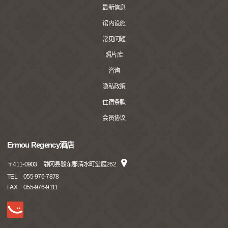
最新信息
馆内设施
常见问题
照片库
咨询
隐私政策
住宿条款
会员协议
Ermou Regency酒店
〒
411-0903
静冈县骏东郡清水町堂庭262
TEL
055-976-7878
FAX
055-976-9111