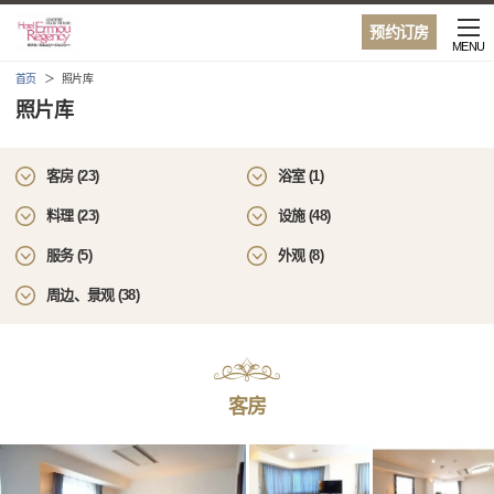
预约订房
MENU
首页
照片库
照片库
客房 (23)
浴室 (1)
料理 (23)
设施 (48)
服务 (5)
外观 (8)
周边、景观 (38)
客房